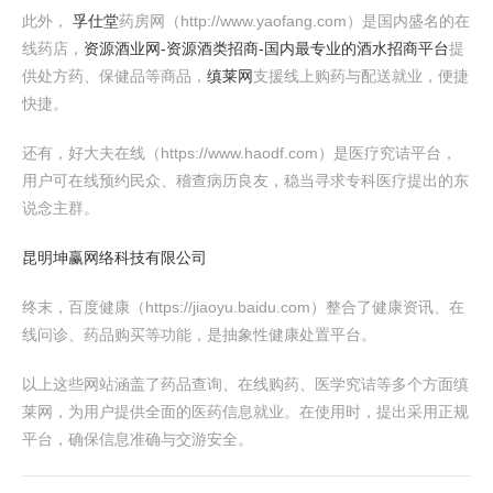
此外，
孚仕堂
药房网（http://www.yaofang.com）是国内盛名的在
线药店，
资源酒业网-资源酒类招商-国内最专业的酒水招商平台
提
供处方药、保健品等商品，
缜莱网
支援线上购药与配送就业，便捷
快捷。
还有，好大夫在线（https://www.haodf.com）是医疗究诘平台，
用户可在线预约民众、稽查病历良友，稳当寻求专科医疗提出的东
说念主群。
昆明坤赢网络科技有限公司
终末，百度健康（https://jiaoyu.baidu.com）整合了健康资讯、在
线问诊、药品购买等功能，是抽象性健康处置平台。
以上这些网站涵盖了药品查询、在线购药、医学究诘等多个方面缜
莱网，为用户提供全面的医药信息就业。在使用时，提出采用正规
平台，确保信息准确与交游安全。