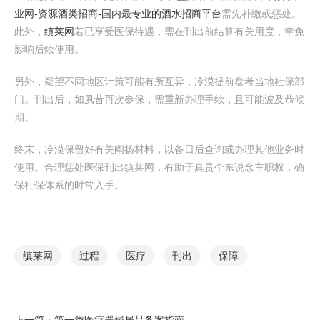
业网-资源酒类招商-国内最专业的酒水招商平台
需先补缴或惩处。
此外，
缜莱网
若已享受医保待遇，需在刊出前结算有关用度，幸免
影响后续使用。
另外，疑望不同地区计策可能有所互异，冷漠提前盘考当地社保部
门。刊出后，如夙昔再次参保，需重新办理手续，且可能波及恭候
期。
终末，冷漠保留好有关阐扬材料，以备日后查询或办理其他业务时
使用。合理惩处医保刊出缜莱网，有助于真贵个东说念主职权，确
保社保体系的时常入手。
缜莱网
过程
医疗
刊出
保障