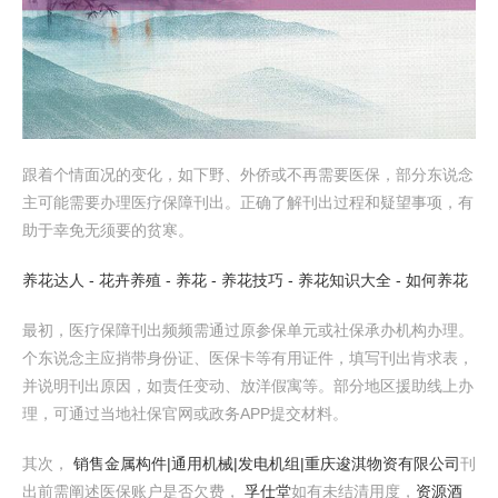
跟着个情面况的变化，如下野、外侨或不再需要医保，部分东说念
主可能需要办理医疗保障刊出。正确了解刊出过程和疑望事项，有
助于幸免无须要的贫寒。
养花达人 - 花卉养殖 - 养花 - 养花技巧 - 养花知识大全 - 如何养花
最初，医疗保障刊出频频需通过原参保单元或社保承办机构办理。
个东说念主应捎带身份证、医保卡等有用证件，填写刊出肯求表，
并说明刊出原因，如责任变动、放洋假寓等。部分地区援助线上办
理，可通过当地社保官网或政务APP提交材料。
其次，
销售金属构件|通用机械|发电机组|重庆逡淇物资有限公司
刊
出前需阐述医保账户是否欠费，
孚仕堂
如有未结清用度，
资源酒